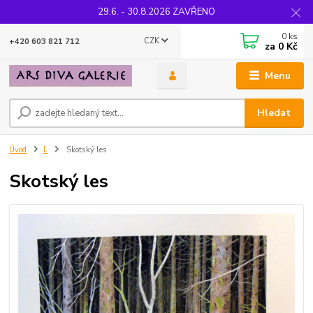
29.6. - 30.8.2026 ZAVŘENO
0
ks
CZK
+420 603 821 712
za
0 Kč
Menu
Hledat
Úvod
L
Skotský les
Skotský les