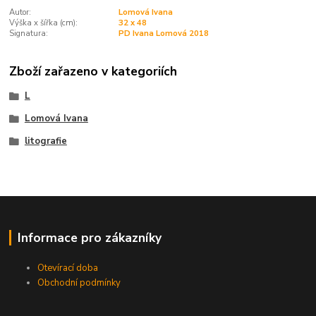
Autor:
Lomová Ivana
Výška x šířka (cm):
32 x 48
Signatura:
PD Ivana Lomová 2018
Zboží zařazeno v kategoriích
L
Lomová Ivana
litografie
Informace pro zákazníky
Otevírací doba
Obchodní podmínky