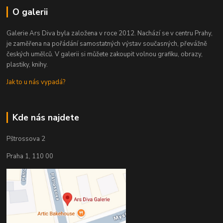
O galerii
Galerie Ars Diva byla založena v roce 2012. Nachází se v centru Prahy,
je zaměřena na pořádání samostatných výstav současných, převážně
českých umělců. V galerii si můžete zakoupit volnou grafiku, obrazy,
plastiky, knihy.
Jak to u nás vypadá?
Kde nás najdete
Pštrossova 2
Praha 1, 110 00