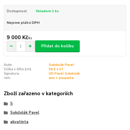
Dostupnost
Skladem 1 ks
Nejsme plátci DPH
9 000 Kč
/
ks
Přidat do košíku
Autor:
Sukdolák Pavel
Výška x šířka (cm):
58,5 x 47
Signatura:
UD Pavel Sukdolák
rám:
ano + pasparta
Zboží zařazeno v kategoriích
S
Sukdolák Pavel
akvatinta