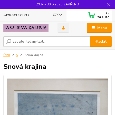
29.6. - 30.8.2026 ZAVŘENO
0
ks
CZK
+420 603 821 712
za
0 Kč
Menu
Hledat
Úvod
S
Snová krajina
Snová krajina