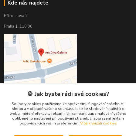
Kde nás najdete
Pštrossova 2
Praha 1, 110 00
🍪 Jak byste rádi své cookies?
Soubory cookies používáme ke správnému fungování našeho e-
Kontakty
shopu a v případě vašeho souhlasu také ke sledování statistik o
webu, měření efektivity reklamních kampaní, zapamatování vašeho
oblíbeného nastavení při používání stránek, či zobrazení reklam
Věra Hédervári
odpovídajících vašim preferencím.
Více k využití cookies
+420 603 821 712