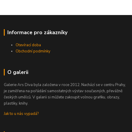
Informace pro zákazníky
Otevírací doba
Obchodní podmínky
O galerii
Galerie Ars Diva byla založena v roce 2012. Nachází se v centru Prahy,
je zaměřena na pořádání samostatných výstav současných, převážně
českých umělců. V galerii si můžete zakoupit volnou grafiku, obrazy,
plastiky, knihy.
Jak to u nás vypadá?