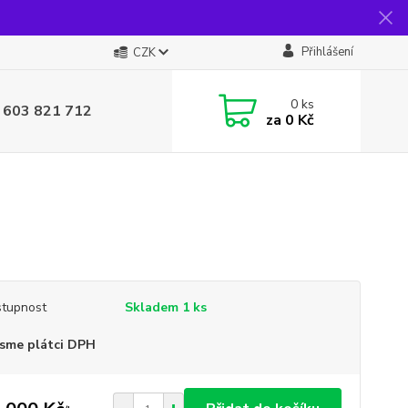
Přihlášení
CZK
0
ks
 603 821 712
za
0 Kč
tupnost
Skladem 1 ks
sme plátci DPH