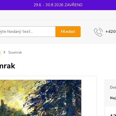
29.6. - 30.8.2026 ZAVŘENO
Hledat
+420
B
Soumrak
mrak
Dos
Nej