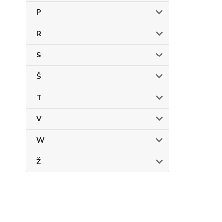
P
R
S
Š
T
V
W
Ž