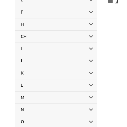
E
B
F
H
CH
I
J
K
L
M
N
O