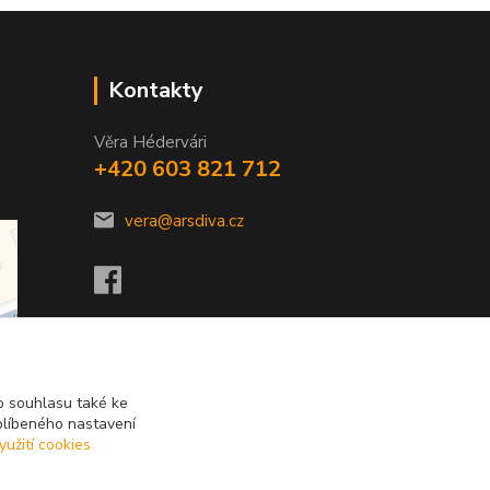
Kontakty
Věra Hédervári
+420 603 821 712
vera@arsdiva.cz
 souhlasu také ke
blíbeného nastavení
yužití cookies