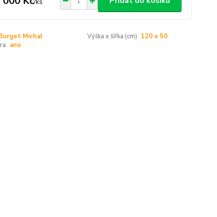
 000 Kč
Přidat do košíku
/
ks
Burget Michal
Výška x šířka (cm):
120 x 50
ra:
ano