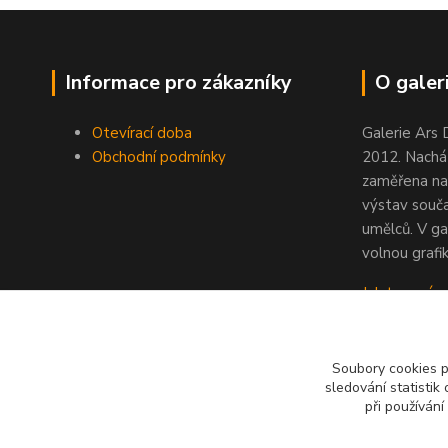
Informace pro zákazníky
O galeri
Otevírací doba
Galerie Ars 
Obchodní podmínky
2012. Nacház
zaměřena na
výstav souč
umělců. V ga
volnou grafik
Jak to u nás
Soubory cookies 
sledování statisti
při používání