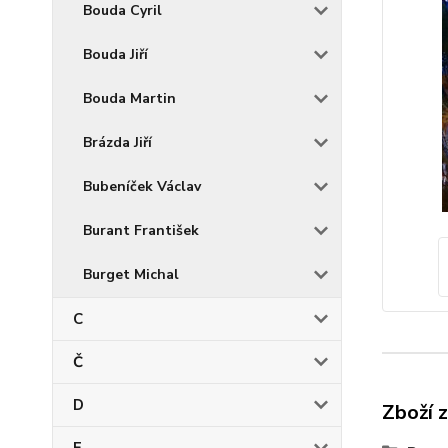
Bouda Cyril
Bouda Jiří
Bouda Martin
Brázda Jiří
Bubeníček Václav
Burant František
Burget Michal
C
Č
D
Zboží 