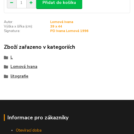
Přidat do košíku
Autor:
Lomová Ivana
Výška x šířka (cm):
39 x 44
Signatura:
PD Ivana Lomová 1996
Zboží zařazeno v kategoriích
L
Lomová Ivana
litografie
Informace pro zákazníky
Otevírací doba