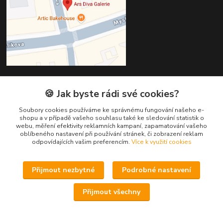
🍪 Jak byste rádi své cookies?
Kontakty
Soubory cookies používáme ke správnému fungování našeho e-
Věra Hédervári
shopu a v případě vašeho souhlasu také ke sledování statistik o
+420 603 821 712
webu, měření efektivity reklamních kampaní, zapamatování vašeho
oblíbeného nastavení při používání stránek, či zobrazení reklam
odpovídajících vašim preferencím.
Více k využití cookies
vera@arsdiva.cz
Přijmout nezbytné
Podrobné nastavení
Přijmout všechny
Vytvořeno na
Eshop-rychle.cz