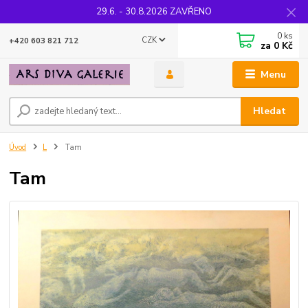
29.6. - 30.8.2026 ZAVŘENO
0
ks
CZK
+420 603 821 712
za
0 Kč
Menu
Hledat
Úvod
L
Tam
Tam