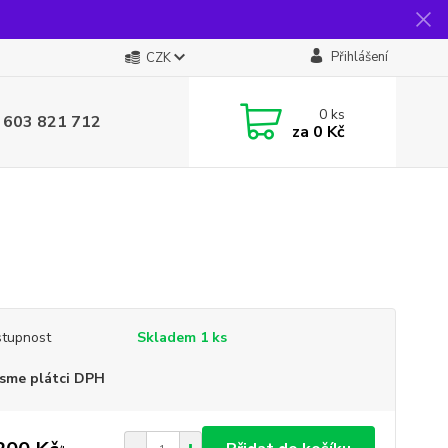
Přihlášení
CZK
0
ks
 603 821 712
za
0 Kč
tupnost
Skladem 1 ks
sme plátci DPH