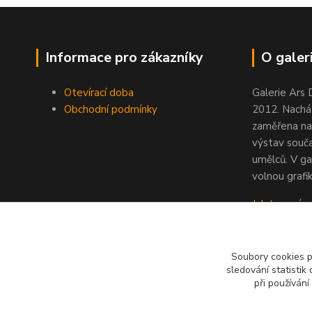
Informace pro zákazníky
O galeri
Otevírací doba
Galerie Ars 
Obchodní podmínky
2012. Nacház
zaměřena na
výstav souč
umělců. V ga
volnou grafik
Jak to u nás
Soubory cookies 
sledování statisti
při používání