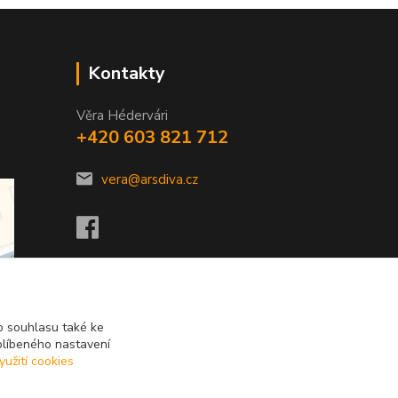
Kontakty
Věra Hédervári
+420 603 821 712
vera@arsdiva.cz
 souhlasu také ke
blíbeného nastavení
yužití cookies