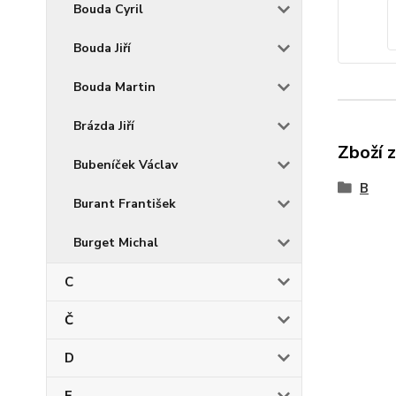
Bouda Cyril
Bouda Jiří
Bouda Martin
Brázda Jiří
Zboží 
Bubeníček Václav
B
Burant František
Burget Michal
C
Č
D