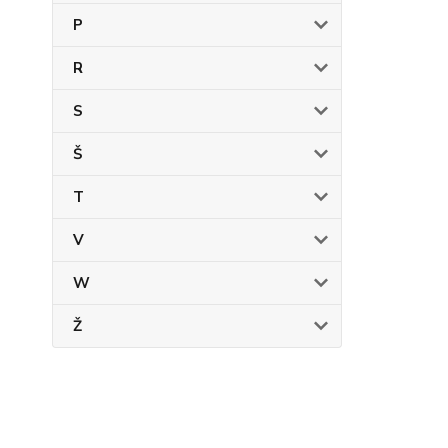
P
R
S
Š
T
V
W
Ž