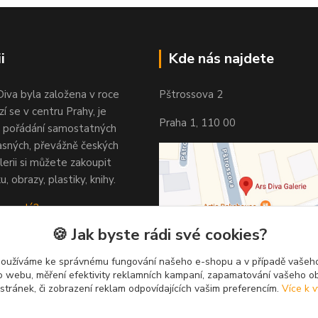
i
Kde nás najdete
Diva byla založena v roce
Pštrossova 2
í se v centru Prahy, je
Praha 1, 110 00
 pořádání samostatných
asných, převážně českých
lerii si můžete zakoupit
u, obrazy, plastiky, knihy.
 vypadá?
🍪 Jak byste rádi své cookies?
používáme ke správnému fungování našeho e-shopu a v případě vašeho
k o webu, měření efektivity reklamních kampaní, zapamatování vašeho o
 stránek, či zobrazení reklam odpovídajících vašim preferencím.
Více k v