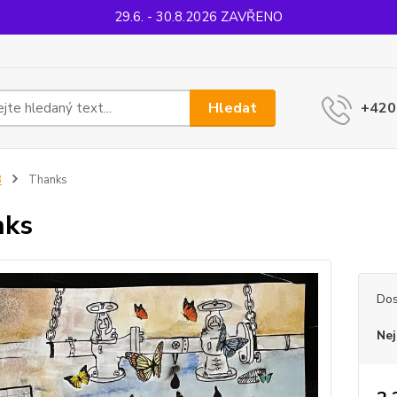
29.6. - 30.8.2026 ZAVŘENO
Hledat
+420
B
Thanks
nks
Dos
Nej