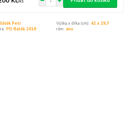
200 Kč
Přidat do košíku
/
ks
Bátěk Petr
Výška x šířka (cm):
42 x 29,7
ra:
PD Bátěk 2018
rám:
ano