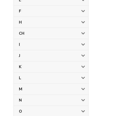
E
F
H
CH
I
J
K
L
M
N
O