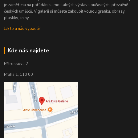
je zaměřena na pořádání samostatných výstav současných, převážně
českých umělců. V galerii si můžete zakoupit volnou grafiku, obrazy,
plastiky, knihy.
Jak to u nás vypadá?
Kde nás najdete
Pštrossova 2
Praha 1, 110 00