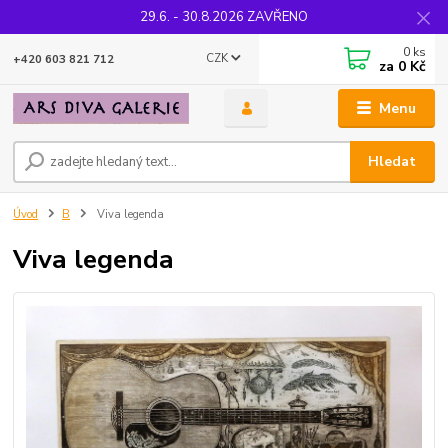
29.6. - 30.8.2026 ZAVŘENO
0
ks
CZK
+420 603 821 712
za
0 Kč
Menu
Hledat
Úvod
B
Viva legenda
Viva legenda