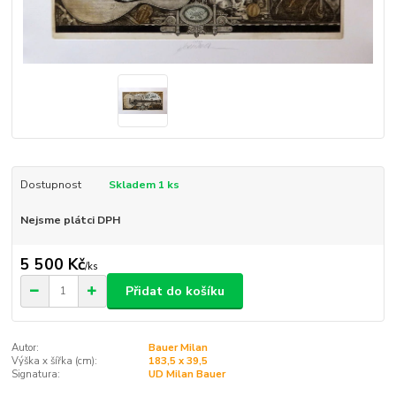
Dostupnost
Skladem 1 ks
Nejsme plátci DPH
5 500 Kč
/
ks
Přidat do košíku
Autor:
Bauer Milan
Výška x šířka (cm):
183,5 x 39,5
Signatura:
UD Milan Bauer