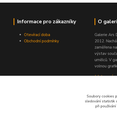
Informace pro zákazníky
O galeri
Otevírací doba
Galerie Ars 
Obchodní podmínky
2012. Nacház
zaměřena na
výstav souč
umělců. V ga
volnou grafik
Jak to u nás
Soubory cookies 
sledování statisti
při používání