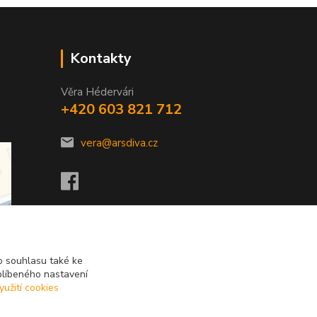
Kontakty
Věra Hédervári
+420 603 821 712
vera@arsdiva.cz
 souhlasu také ke
blíbeného nastavení
yužití cookies