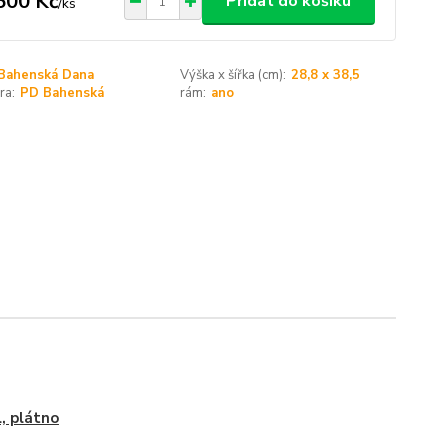
500 Kč
Přidat do košíku
/
ks
Bahenská Dana
Výška x šířka (cm):
28,8 x 38,5
ra:
PD Bahenská
rám:
ano
l, plátno