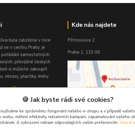
i
Kde nás najdete
Diva byla založena v roce
Pštrossova 2
í se v centru Prahy, je
Praha 1, 110 00
 pořádání samostatných
asných, převážně českých
lerii si můžete zakoupit
u, obrazy, plastiky, knihy.
 vypadá?
🍪 Jak byste rádi své cookies?
používáme ke správnému fungování našeho e-shopu a v případě vašeho
k o webu, měření efektivity reklamních kampaní, zapamatování vašeho o
 stránek, či zobrazení reklam odpovídajících vašim preferencím.
Více k v