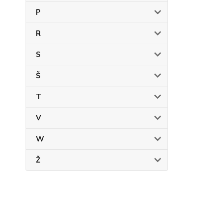
P
R
S
Š
T
V
W
Ž