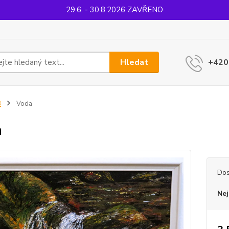
29.6. - 30.8.2026 ZAVŘENO
Hledat
+420
B
Voda
a
Dos
Nej