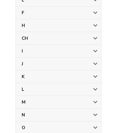
E
F
H
CH
I
J
K
L
M
N
O