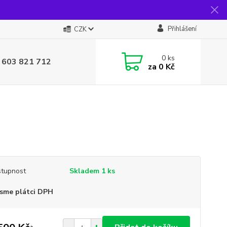
Přihlášení
CZK
0
ks
 603 821 712
za
0 Kč
tupnost
Skladem 1 ks
sme plátci DPH