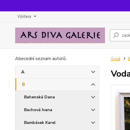
Výstavy
Abecední seznam autorů:
Úvod
Vod
A
B
Bahenská Dana
Bachová Ivana
Bambásek Karel