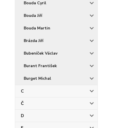
Bouda Cyril
Bouda Jiří
Bouda Martin
Brázda Jiří
Bubeníček Václav
Burant František
Burget Michal
C
Č
D