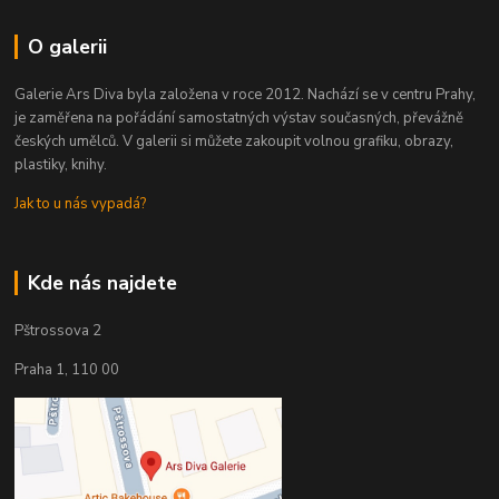
O galerii
Galerie Ars Diva byla založena v roce 2012. Nachází se v centru Prahy,
je zaměřena na pořádání samostatných výstav současných, převážně
českých umělců. V galerii si můžete zakoupit volnou grafiku, obrazy,
plastiky, knihy.
Jak to u nás vypadá?
Kde nás najdete
Pštrossova 2
Praha 1, 110 00