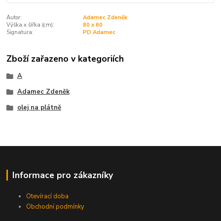
Autor:
Adamec Zdeněk
Výška x šířka (cm):
80 x 60
Signatura:
PD Adamec
Zboží zařazeno v kategoriích
A
Adamec Zdeněk
olej na plátně
Informace pro zákazníky
Otevírací doba
Obchodní podmínky