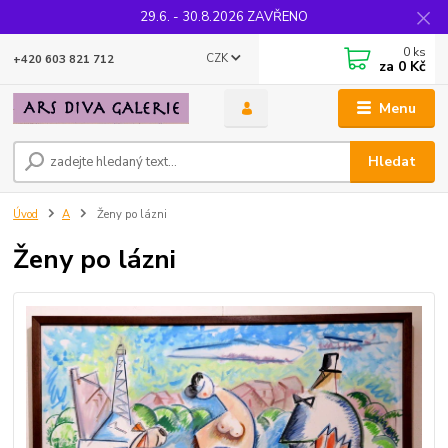
29.6. - 30.8.2026 ZAVŘENO
0
ks
CZK
+420 603 821 712
za
0 Kč
Menu
Hledat
Úvod
A
Ženy po lázni
Ženy po lázni