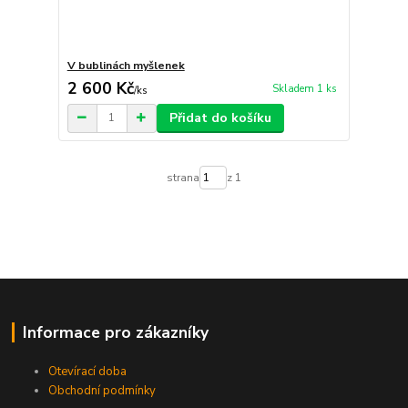
V bublinách myšlenek
2 600 Kč
Skladem 1 ks
/
ks
Přidat do košíku
strana
z 1
Informace pro zákazníky
Otevírací doba
Obchodní podmínky