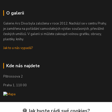
O galerii
Galerie Ars Diva byla založena v roce 2012. Nachází se v centru Prahy,
je zaměřena na pořádání samostatných výstav současných, převážně
českých umělců. V galerii si můžete zakoupit volnou grafiku, obrazy,
plastiky, knihy.
Jak to u nás vypadá?
Kde nás najdete
Pštrossova 2
Praha 1, 110 00
🍪 Jak byste rádi své cookies?
Kontakty