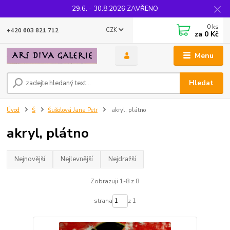
29.6. - 30.8.2026 ZAVŘENO
0
ks
CZK
+420 603 821 712
za
0 Kč
Menu
Hledat
Úvod
Š
Šušolová Jana Petr
akryl, plátno
akryl, plátno
Nejnovější
Nejlevnější
Nejdražší
Zobrazuji 1-8 z 8
strana
z 1