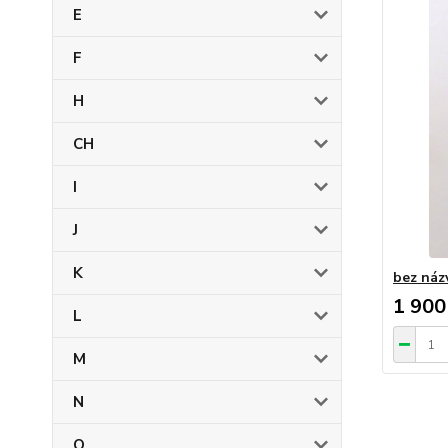
E
F
H
CH
I
J
K
bez náz
1 900
L
M
N
O