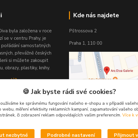
i
Kde nás najdete
Diva byla založena v roce
Pštrossova 2
í se v centru Prahy, je
Praha 1, 110 00
 pořádání samostatných
asných, převážně českých
lerii si můžete zakoupit
u, obrazy, plastiky, knihy.
 vypadá?
🍪 Jak byste rádi své cookies?
používáme ke správnému fungování našeho e-shopu a v případě vašeho
k o webu, měření efektivity reklamních kampaní, zapamatování vašeho o
 stránek, či zobrazení reklam odpovídajících vašim preferencím.
Více k v
ut nezbytné
Podrobné nastavení
Přijmout 