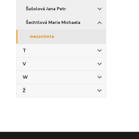
Šušolová Jana Petr
Šechtlová Marie Michaela
mezzotinta
T
V
W
Ž