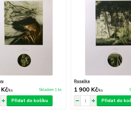
vu
Rusalka
 Kč
1 900 Kč
Skladem 1 ks
/
ks
/
ks
Přidat do košíku
Přidat do ko