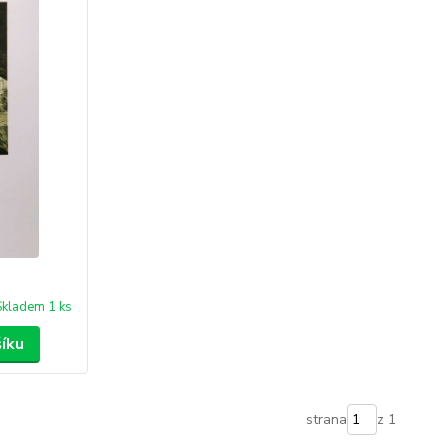
Skladem 1 ks
šíku
strana
z 1