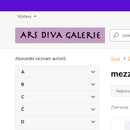
Výstavy
Abecední seznam autorů:
Úvod
mezz
A
B
Nejnově
C
Zobrazuji 
Č
D