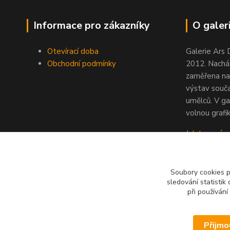
Informace pro zákazníky
O galeri
Otevírací doba
Galerie Ars 
Obchodní podmínky
2012. Nacház
zaměřena na
výstav souč
umělců. V ga
volnou grafik
Jak to u nás
Soubory cookies 
sledování statisti
při používání
Přijmo