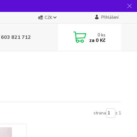
Přihlášení
CZK
0
ks
 603 821 712
za
0 Kč
strana
z 1