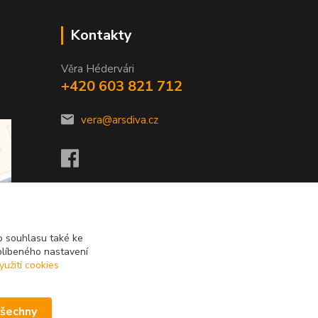
Kontakty
Věra Hédervári
+420 603 821 712
vera@arsdiva.cz
 souhlasu také ke
blíbeného nastavení
yužití cookies
všechny