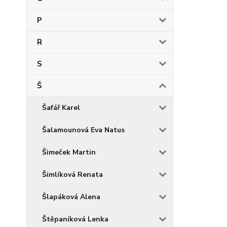
P
R
S
Š
Šafář Karel
Šalamounová Eva Natus
Šimeček Martin
Šimlíková Renata
Šlapáková Alena
Štěpaníková Lenka