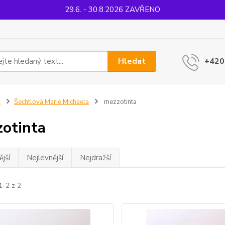
29.6. - 30.8.2026 ZAVŘENO
Hledat
+420
Š
Šechtlová Marie Michaela
mezzotinta
otinta
jší
Nejlevnější
Nejdražší
1-2 z 2