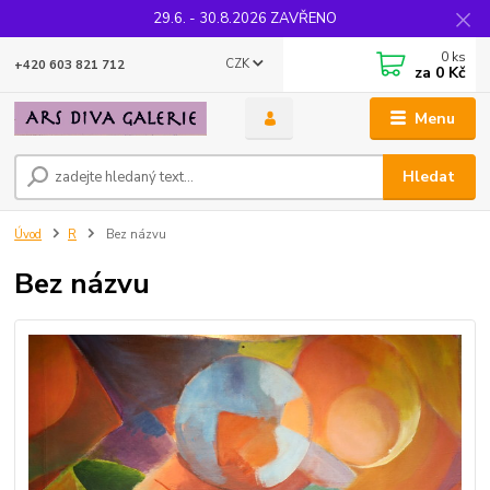
29.6. - 30.8.2026 ZAVŘENO
0
ks
CZK
+420 603 821 712
za
0 Kč
Menu
Hledat
Úvod
R
Bez názvu
Bez názvu