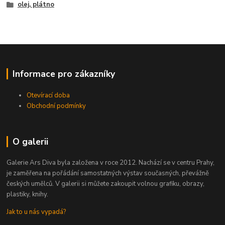
olej, plátno
Informace pro zákazníky
Otevírací doba
Obchodní podmínky
O galerii
Galerie Ars Diva byla založena v roce 2012. Nachází se v centru Prahy,
je zaměřena na pořádání samostatných výstav současných, převážně
českých umělců. V galerii si můžete zakoupit volnou grafiku, obrazy,
plastiky, knihy.
Jak to u nás vypadá?