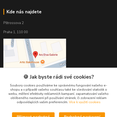
Kde nás najdete
Pštrossova 2
Praha 1, 110 00
🍪 Jak byste rádi své cookies?
Soubory cookies používáme ke správnému fungování našeho e-
shopu a v případě vašeho souhlasu také ke sledování statistik o
webu, měření efektivity reklamních kampaní, zapamatování vašeho
oblíbeného nastavení při používání stránek, či zobrazení reklam
Kontakty
odpovídajících vašim preferencím.
Více k využití cookies
Věra Hédervári
Přijmout nezbytné
Podrobné nastavení