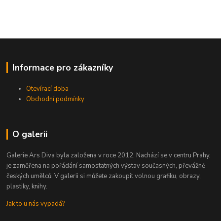
Informace pro zákazníky
Otevírací doba
Obchodní podmínky
O galerii
Galerie Ars Diva byla založena v roce 2012. Nachází se v centru Prahy,
je zaměřena na pořádání samostatných výstav současných, převážně
českých umělců. V galerii si můžete zakoupit volnou grafiku, obrazy,
plastiky, knihy.
Jak to u nás vypadá?