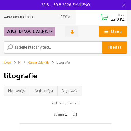
29.6. - 30.8.2026 ZAVŘENO
0
ks
CZK
+420 603 821 712
za
0 Kč
Menu
Hledat
Úvod
R
Raiser Zdeněk
litografie
litografie
Nejnovější
Nejlevnější
Nejdražší
Zobrazuji 1-1 z 1
strana
z 1