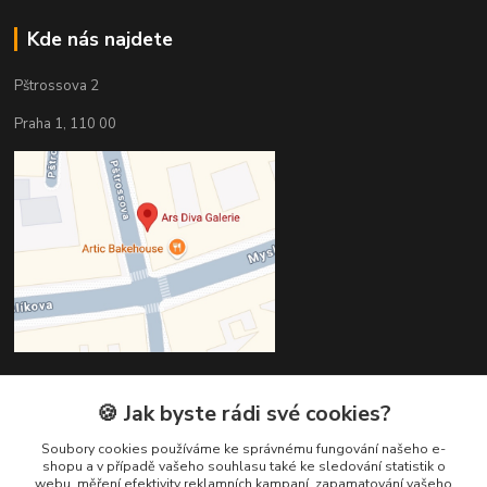
Kde nás najdete
Pštrossova 2
Praha 1, 110 00
🍪 Jak byste rádi své cookies?
Kontakty
Soubory cookies používáme ke správnému fungování našeho e-
Věra Hédervári
shopu a v případě vašeho souhlasu také ke sledování statistik o
+420 603 821 712
webu, měření efektivity reklamních kampaní, zapamatování vašeho