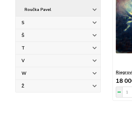
Roučka Pavel
S
Š
T
V
Riegrov
W
18 00
Ž