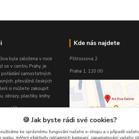
i
Kde nás najdete
Diva byla založena v roce
Pštrossova 2
í se v centru Prahy, je
Praha 1, 110 00
 pořádání samostatných
asných, převážně českých
lerii si můžete zakoupit
u, obrazy, plastiky, knihy.
 vypadá?
🍪 Jak byste rádi své cookies?
používáme ke správnému fungování našeho e-shopu a v případě vašeho
k o webu, měření efektivity reklamních kampaní, zapamatování vašeho o