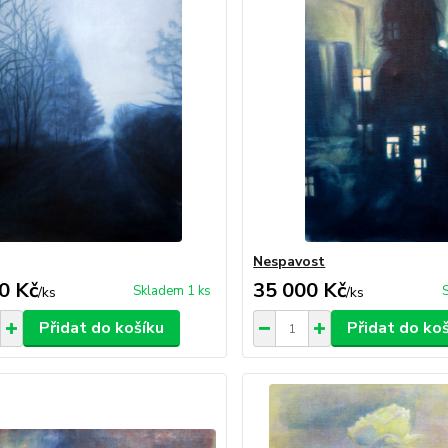
Nespavost
0 Kč
35 000 Kč
Skladem 1 ks
/
ks
/
ks
Přidat do košíku
Přidat do ko