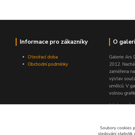
Informace pro zákazníky
O galeri
Otevírací doba
Galerie Ars 
Obchodní podmínky
2012. Nacház
zaměřena na
výstav souč
umělců. V ga
volnou grafik
Jak to u nás
Soubory cookies 
sledování statisti