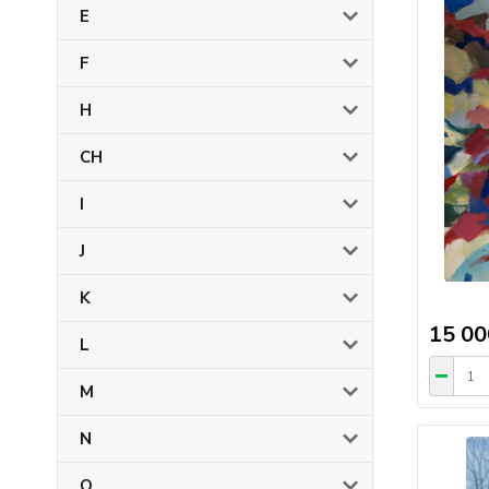
E
F
H
CH
I
J
K
15 00
L
M
N
O