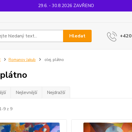
29.6. - 30.8.2026 ZAVŘENO
Hledat
+420
R
Romanov Jakub
olej, plátno
 plátno
jší
Nejlevnější
Nejdražší
1-9 z 9