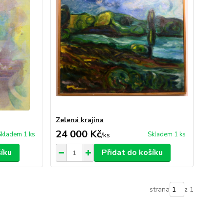
Zelená krajina
24 000 Kč
Skladem 1 ks
Skladem 1 ks
/
ks
šíku
Přidat do košíku
strana
z 1