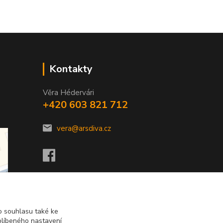
Kontakty
Věra Hédervári
+420 603 821 712
vera@arsdiva.cz
 souhlasu také ke
blíbeného nastavení