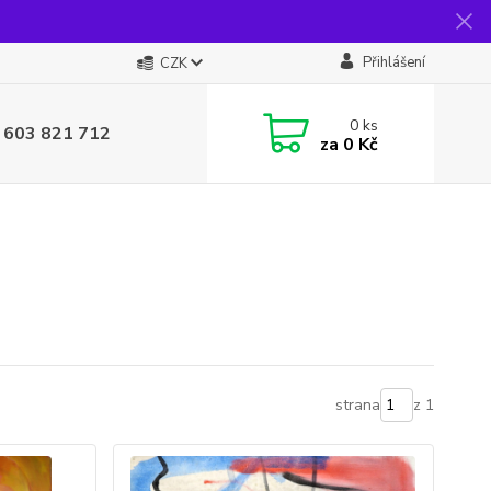
Přihlášení
CZK
0
ks
 603 821 712
za
0 Kč
strana
z 1