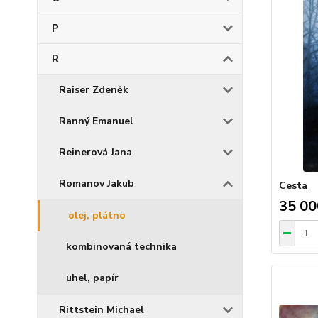
P
R
Raiser Zdeněk
Ranný Emanuel
Reinerová Jana
Romanov Jakub
Cesta
35 00
olej, plátno
kombinovaná technika
uhel, papír
Rittstein Michael