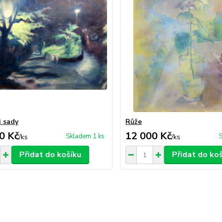
i sady
Růže
0 Kč
12 000 Kč
Skladem 1 ks
/
ks
/
ks
Přidat do košíku
Přidat do ko