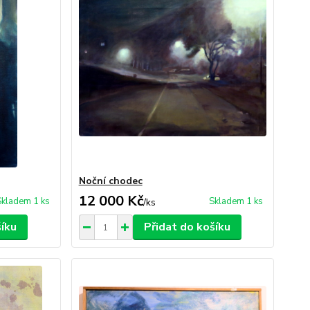
Noční chodec
12 000 Kč
Skladem 1 ks
Skladem 1 ks
/
ks
šíku
Přidat do košíku