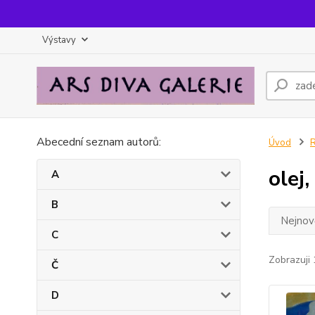
Výstavy
Abecední seznam autorů:
Úvod
olej,
A
B
Nejnově
C
Zobrazuji 
Č
D