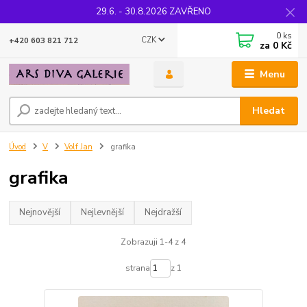
29.6. - 30.8.2026 ZAVŘENO
0
ks
CZK
+420 603 821 712
za
0 Kč
Menu
Hledat
Úvod
V
Volf Jan
grafika
grafika
Nejnovější
Nejlevnější
Nejdražší
Zobrazuji 1-4 z 4
strana
z 1