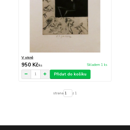
V okně
950 Kč
Skladem 1 ks
/
ks
Přidat do košíku
strana
z 1