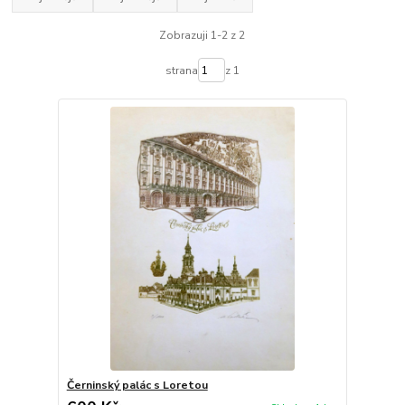
Zobrazuji 1-2 z 2
strana
z 1
Černinský palác s Loretou