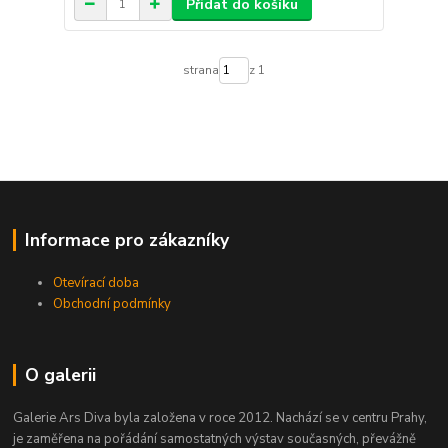
Přidat do košíku
strana
z 1
Informace pro zákazníky
Otevírací doba
Obchodní podmínky
O galerii
Galerie Ars Diva byla založena v roce 2012. Nachází se v centru Prahy,
je zaměřena na pořádání samostatných výstav současných, převážně