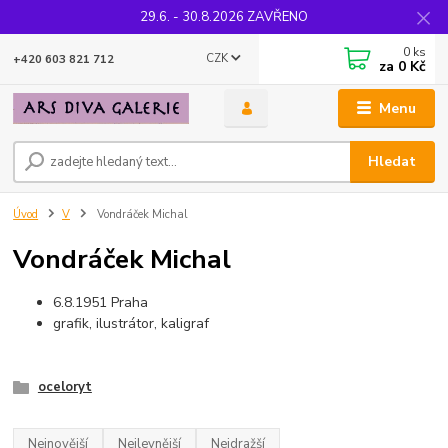
29.6. - 30.8.2026 ZAVŘENO
0
ks
CZK
+420 603 821 712
za
0 Kč
Menu
Hledat
Úvod
V
Vondráček Michal
Vondráček Michal
6.8.1951 Praha
grafik, ilustrátor, kaligraf
oceloryt
Nejnovější
Nejlevnější
Nejdražší