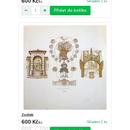
600 Kč
Skladem 1 ks
/
ks
Přidat do košíku
Zodiak
600 Kč
Skladem 1 ks
/
ks