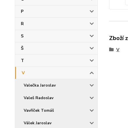
P
R
S
Zboží 
Š
V
T
V
Valečka Jaroslav
Valeš Radoslav
Vavříček Tomáš
Válek Jaroslav