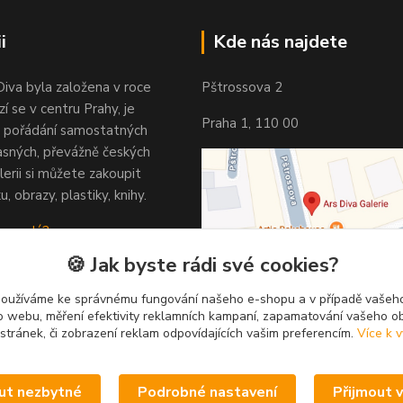
i
Kde nás najdete
Diva byla založena v roce
Pštrossova 2
í se v centru Prahy, je
Praha 1, 110 00
 pořádání samostatných
asných, převážně českých
lerii si můžete zakoupit
u, obrazy, plastiky, knihy.
 vypadá?
🍪 Jak byste rádi své cookies?
používáme ke správnému fungování našeho e-shopu a v případě vašeho
k o webu, měření efektivity reklamních kampaní, zapamatování vašeho o
 stránek, či zobrazení reklam odpovídajících vašim preferencím.
Více k v
ut nezbytné
Podrobné nastavení
Přijmout 