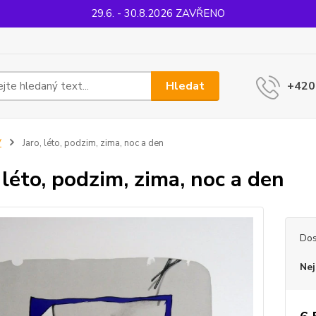
29.6. - 30.8.2026 ZAVŘENO
Hledat
+420
V
Jaro, léto, podzim, zima, noc a den
, léto, podzim, zima, noc a den
Dos
Nej