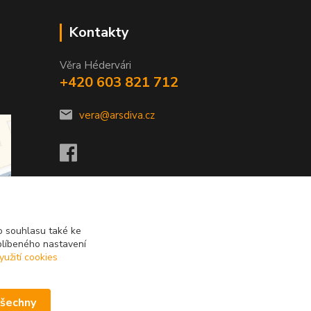
Kontakty
Věra Hédervári
+420 603 821 712
vera@arsdiva.cz
 souhlasu také ke
blíbeného nastavení
yužití cookies
všechny