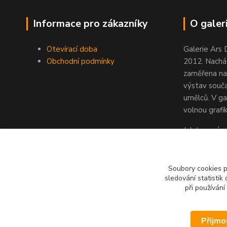
Informace pro zákazníky
O galeri
Otevírací doba
Galerie Ars 
Obchodní podmínky
2012. Nacház
zaměřena na
výstav souč
umělců. V ga
volnou grafik
Jak to u nás
Soubory cookies 
sledování statisti
při používání
Přijmo