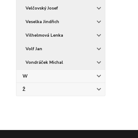
Velčovský Josef
Veselka Jindřich
Vilhelmová Lenka
Volf Jan
Vondráček Michal
W
Ž