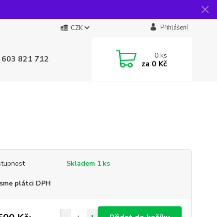
Přihlášení
CZK
0
ks
 603 821 712
za
0 Kč
tupnost
Skladem 1 ks
sme plátci DPH