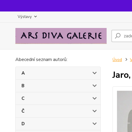
Výstavy
Abecední seznam autorů:
Úvod
Jaro
A
B
C
Č
D