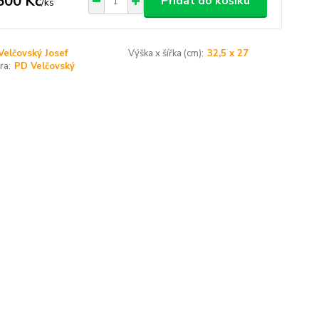
500 Kč
Přidat do košíku
/
ks
Velčovský Josef
Výška x šířka (cm):
32,5 x 27
ra:
PD Velčovský