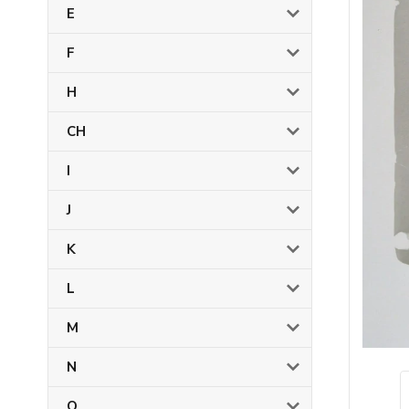
E
F
H
CH
I
J
K
L
M
N
O