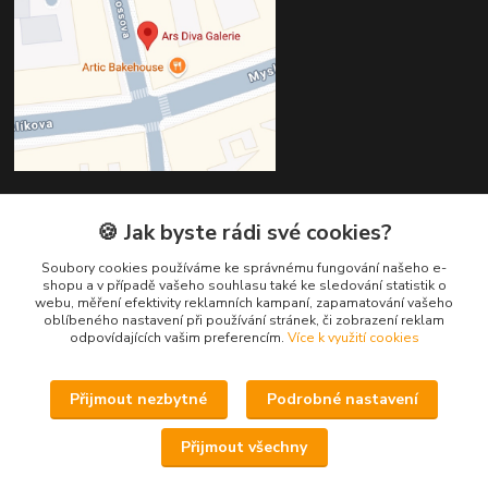
🍪 Jak byste rádi své cookies?
Kontakty
Soubory cookies používáme ke správnému fungování našeho e-
Věra Hédervári
shopu a v případě vašeho souhlasu také ke sledování statistik o
+420 603 821 712
webu, měření efektivity reklamních kampaní, zapamatování vašeho
oblíbeného nastavení při používání stránek, či zobrazení reklam
odpovídajících vašim preferencím.
Více k využití cookies
vera@arsdiva.cz
Přijmout nezbytné
Podrobné nastavení
Přijmout všechny