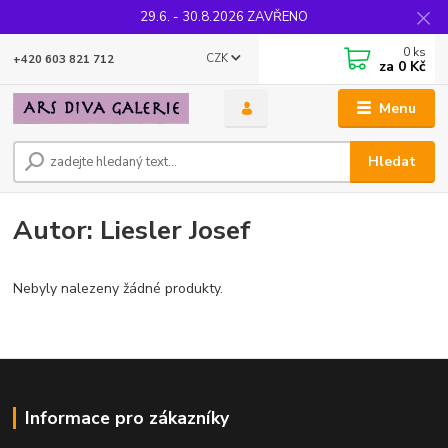
29.6. - 30.8.2026 ZAVŘENO
0
ks
CZK
+420 603 821 712
za
0 Kč
Menu
Hledat
Autor: Liesler Josef
Nebyly nalezeny žádné produkty.
Informace pro zákazníky