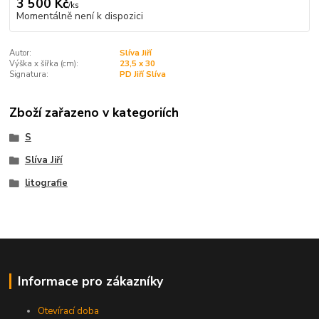
3 500 Kč
/
ks
Momentálně není k dispozici
Autor:
Slíva Jiří
Výška x šířka (cm):
23,5 x 30
Signatura:
PD Jiří Slíva
Zboží zařazeno v kategoriích
S
Slíva Jiří
litografie
Informace pro zákazníky
Otevírací doba