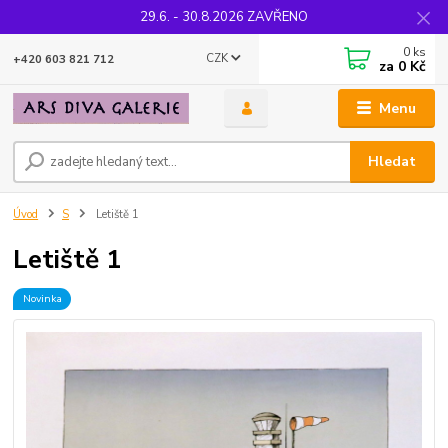
29.6. - 30.8.2026 ZAVŘENO
0
ks
CZK
+420 603 821 712
za
0 Kč
Menu
Hledat
Úvod
S
Letiště 1
Letiště 1
Novinka