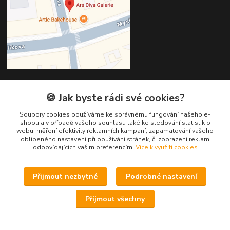
🍪 Jak byste rádi své cookies?
Kontakty
Soubory cookies používáme ke správnému fungování našeho e-
Věra Hédervári
shopu a v případě vašeho souhlasu také ke sledování statistik o
+420 603 821 712
webu, měření efektivity reklamních kampaní, zapamatování vašeho
oblíbeného nastavení při používání stránek, či zobrazení reklam
odpovídajících vašim preferencím.
Více k využití cookies
vera@arsdiva.cz
Přijmout nezbytné
Podrobné nastavení
Přijmout všechny
Vytvořeno na
Eshop-rychle.cz